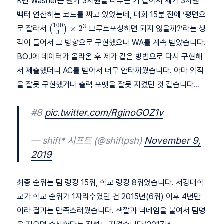
K번 Washer는 뭔가 3차원을 다루는 거 같아서 제가 3차원
벡터 연산하는 코드를 짜고 있었는데, 대회 15분 전에 ‘평면으
1
0
0
\binom{100}
3
×
2
로 잘라서
(
)
브루트포싱하면 되지 않을까?’라는 생
3
{3}\times
각이 들어서 그 방향으로 구현했으나 WA를 계속 받았습니다.
2^3
BOJ에 데이터가 올라온 후 제가 같은 방법으로 다시 구현해
서 제출했더니 AC를 받아서 너무 안타까웠습니다. 아마 외적
을 잘못 구현했거나 출력 포맷을 잘못 지켰던 것 같습니다…
#8
pic.twitter.com/RginoGOZ1v
— shift* 시프트 (@shiftpsh)
November 9,
2019
최종 순위는 팀 랭킹 15위, 학교 랭킹 8위였습니다. 서강대학
교가 학교 순위가 1자리수였던 건 2015년(6위) 이후 4년만
이라 결과는 만족스러웠습니다. 색깔과 닉네임을 붙여서 팀명