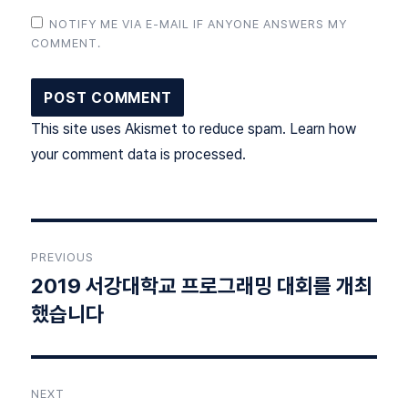
NOTIFY ME VIA E-MAIL IF ANYONE ANSWERS MY
COMMENT.
This site uses Akismet to reduce spam.
Learn how
your comment data is processed
.
Post
PREVIOUS
navigation
2019 서강대학교 프로그래밍 대회를 개최
Previous
post:
했습니다
NEXT