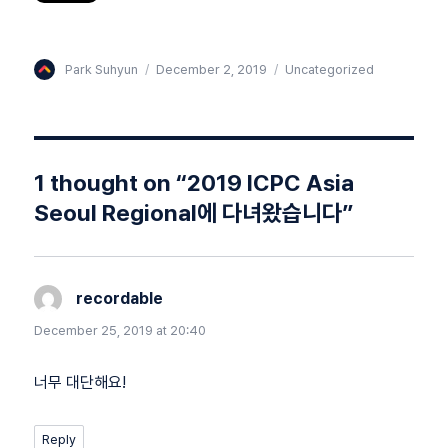
Author
Posted
Categories
Park Suhyun
December 2, 2019
Uncategorized
on
1 thought on “2019 ICPC Asia
Seoul Regional에 다녀왔습니다”
recordable
says:
December 25, 2019 at 20:40
너무 대단해요!
Reply