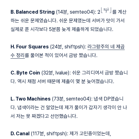
⌊
⌋
+
1
2^{\left\lfloor\
n
2
B. Balanced String
(14분, semteo04):
를 계산
2
{2}\right\rfloor
하는 쉬운 문제였습니다. 쉬운 문제였는데 서버가 맛이 가서
실제로 푼 시각보다 5분쯤 늦게 제출하게 되었습니다.
H. Four Squares
(24분, shiftpsh):
라그랑주의 네 제곱
수 정리
를 풀어본 적이 있어서 금방 짰습니다.
C. Byte Coin
(32분, lvalue): 쉬운 그리디여서 금방 짰습니
다. 역시 채점 서버 때문에 제출이 몇 분 늦어졌습니다.
L. Two Machines
(73분, semteo04): 냅색 DP였습니
다. 냅색이라는 건 알았는데 제가 풀이가 갑자기 생각이 안 나
서 저는 못 짜겠다고 선언했습니다.
D. Canal
(117분, shiftpsh): 제가 고민중이었는데,