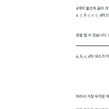
4
N
4
개의 물건씩 골라
N
≤
≤
≤
라고
a
b
c
d
원을 벌 수 있습니다.
a
b
c
d
,
,
,
의 대소가 
a
b
c
d
따라서 가장 무거운 