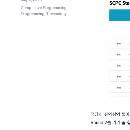
on
Categories
Competitive Programming
,
Programming
,
Technology
적당히 쉬엄쉬엄 풀어
Round 2를 가기 좀