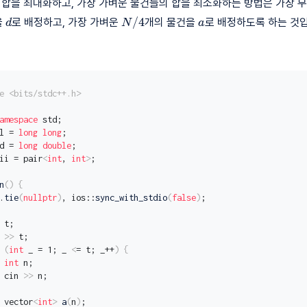
 합을 최대화하고, 가장 가벼운 물건들의 합을 최소화하는 방법은 가장 
d
N/4
a
/
4
을
로 배정하고, 가장 가벼운
개의 물건을
로 배정하도록 하는 것
d
N
a
e <bits/stdc++.h>
amespace
 std;
l = 
long
long
;
d = 
long
double
;
ii = pair
<
int
, 
int
>
;
n
()
{
.
tie
(
nullptr
)
, ios::
sync_with_stdio
(
false
)
;
 t;
 
>>
 t;
(
int
 _ = 1; _ 
<
= t; _++
)
{
int
 n;
 cin 
>>
 n;
 vector
<
int
>
a
(
n
)
;