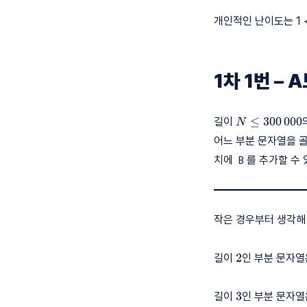
개인적인 난이도는 1 < 
1차 1번 – 
N \le
≤
3
0
0
0
0
0
길이
N
300\,000
어느 부분 문자열을 
치에
를 추가할 수 
B
작은 경우부터 생각해
2
2
길이
인 부분 문자
3
3
길이
인 부분 문자