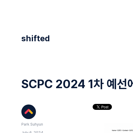
shifted
SCPC 2024 1차 예선
Author
Park Suhyun
Posted
July 6, 2024