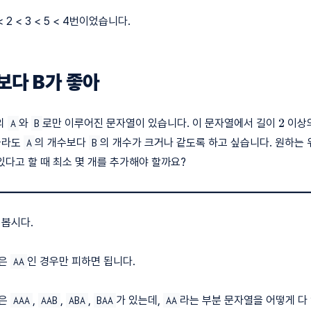
2 < 3 < 5 < 4번이었습니다.
A보다 B가 좋아
2
2
의
와
로만 이루어진 문자열이 있습니다. 이 문자열에서 길이
이상
A
B
골라도
의 개수보다
의 개수가 크거나 같도록 하고 싶습니다. 원하는 
A
B
있다고 할 때 최소 몇 개를 추가해야 할까요?
 봅시다.
열은
인 경우만 피하면 됩니다.
AA
열은
,
,
,
가 있는데,
라는 부분 문자열을 어떻게 다
AAA
AAB
ABA
BAA
AA