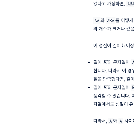
앴다고 가정하면,
AB
와
를 어떻게
AA
ABA
의 개수가 크거나 같음
5
5
이 성질이 길이
이상
K
길이
의 문자열이
K
합니다. 따라서 이 경
질을 만족했다면, 길
K
길이
의 문자열이
K
생각할 수 있습니다. 
자열에서도 성질이 유
따라서,
와
사이에
A
A