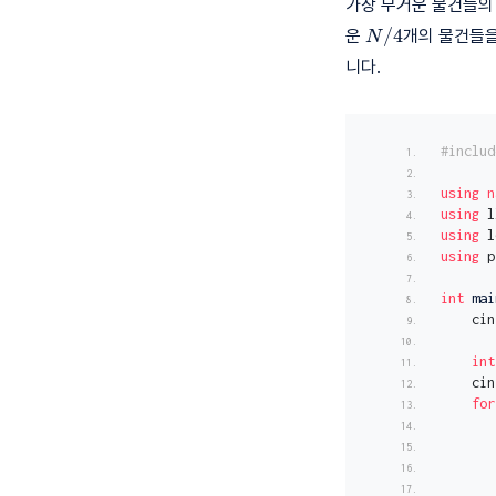
가장 무거운 물건들의
N/4
/
4
운
개의 물건들
N
니다.
#includ
using
n
using
 l
using
 l
using
 p
int
mai
    cin
int
    cin
for
       
       