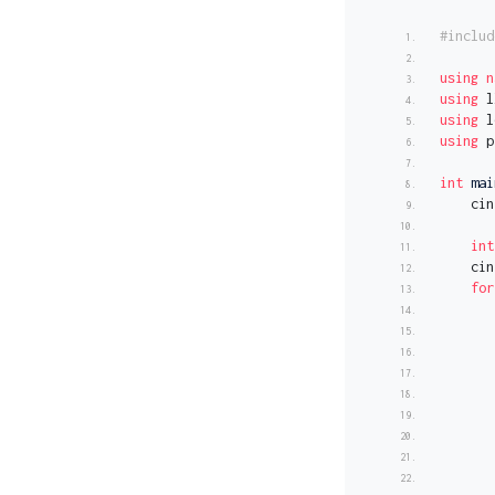
#includ
using
n
using
 l
using
 l
using
 p
int
mai
    cin
int
    cin
for
       
       
       
       