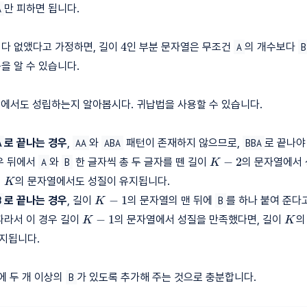
만 피하면 됩니다.
A
4
4
 다 없앴다고 가정하면, 길이
인 부분 문자열은 무조건
의 개수보다
A
B
을 알 수 있습니다.
에서도 성립하는지 알아봅시다. 귀납법을 사용할 수 있습니다.
로 끝나는 경우
,
와
패턴이 존재하지 않으므로,
로 끝나야
A
AA
ABA
BBA
K-
−
2
우 뒤에서
와
한 글자씩 총 두 글자를 뗀 길이
의 문자열에서 
A
B
K
2
K
이
의 문자열에서도 성질이 유지됩니다.
K
K-
−
1
로 끝나는 경우
, 길이
의 문자열의 맨 뒤에
를 하나 붙여 준다
B
B
K
1
K-
K
−
1
따라서 이 경우 길이
의 문자열에서 성질을 만족했다면, 길이
의
K
K
1
지됩니다.
 두 개 이상의
가 있도록 추가해 주는 것으로 충분합니다.
B