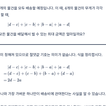
1\,5
4
a
4
개의 물건을 모두 배송할 예정입니다. 이 때,
개의 물건의 무게가 각각
\
 할 때,
b
\
∣
−
∣
+
∣
−
∣
+
|d-c|+|c-b|+|b-a|+|a-d|
∣
−
∣
+
∣
−
∣
d
c
c
b
b
a
a
d
c
\
 모든 물건을 배달해서 벌 수 있는 최대 금액은 얼마일까요?
d
이미 정해져 있으므로 절댓값 기호는 의미가 없습니다. 식을 정리합시다.
∣
−
∣
+
∣
−
∣
+
∣
−
∣
+
∣
−
∣
\begin{aligned}& |d-c|+|c-b|+|b-a|
d
c
c
b
b
a
a
d
=
(
−
)
+
(
−
)
+
(
−
)
+
(
−
)
d
c
c
b
b
a
d
a
=
2
−
2
d
a
하나와 가장 가벼운 하나만이 배송비에 관여한다는 사실을 알 수 있습니다.