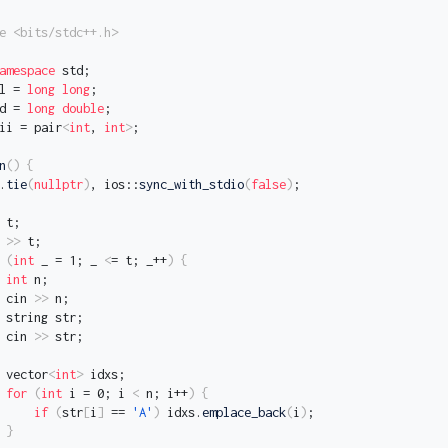
e <bits/stdc++.h>
amespace
 std;
l = 
long
long
;
d = 
long
double
;
ii = pair
<
int
, 
int
>
;
n
()
{
.
tie
(
nullptr
)
, ios::
sync_with_stdio
(
false
)
;
 t;
 
>>
 t;
(
int
 _ = 1; _ 
<
= t; _++
)
{
int
 n;
 cin 
>>
 n;
 string str;
 cin 
>>
 str;
 vector
<
int
>
 idxs;
for
(
int
 i = 0; i 
<
 n; i++
)
{
if
(
str
[
i
]
 == 
'A'
)
 idxs.
emplace_back
(
i
)
;
}