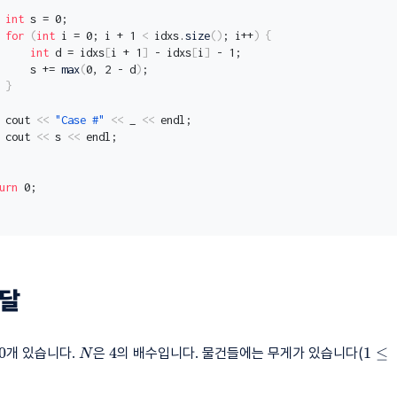
int
 s = 0;
for
(
int
 i = 0; i + 1 
<
 idxs.
size
()
; i++
)
{
int
 d = idxs
[
i + 1
]
 - idxs
[
i
]
 - 1;
     s += 
max
(
0, 2 - d
)
;
}
 cout 
<<
"Case #"
<<
 _ 
<<
 endl;
 cout 
<<
 s 
<<
 endl;
urn
 0;
배달
N
4
1 \le
0
4
1
≤
개 있습니다.
은
의 배수입니다. 물건들에는 무게가 있습니다(
N
\te
게} \