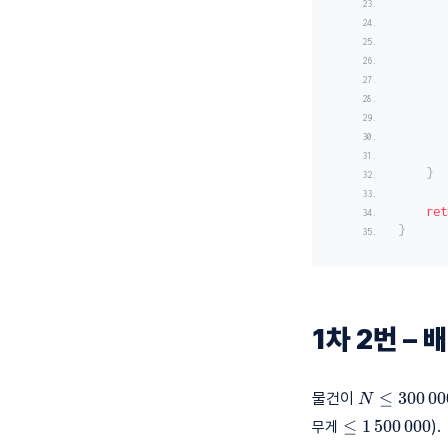
       
       
       
}
ret
}
1차 2번 – 
N \le
≤
3
0
0
0
0
물건이
N
300\,000
≤
1
5
0
0
0
0
0
).
무게