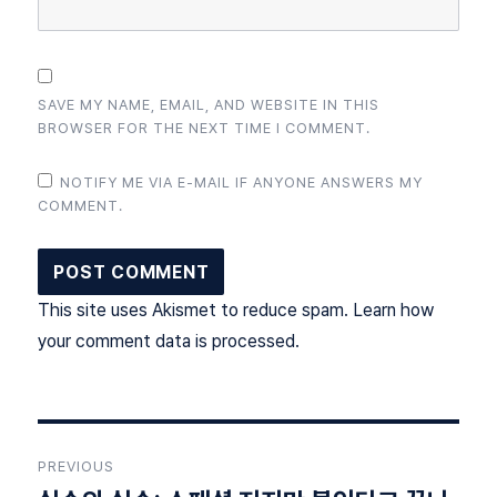
SAVE MY NAME, EMAIL, AND WEBSITE IN THIS
BROWSER FOR THE NEXT TIME I COMMENT.
NOTIFY ME VIA E-MAIL IF ANYONE ANSWERS MY
COMMENT.
This site uses Akismet to reduce spam.
Learn how
your comment data is processed
.
Post
PREVIOUS
navigation